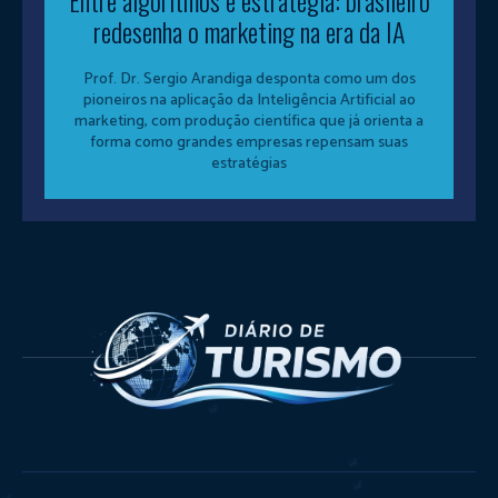
Entre algoritmos e estratégia: brasileiro
redesenha o marketing na era da IA
Prof. Dr. Sergio Arandiga desponta como um dos
pioneiros na aplicação da Inteligência Artificial ao
marketing, com produção científica que já orienta a
forma como grandes empresas repensam suas
estratégias