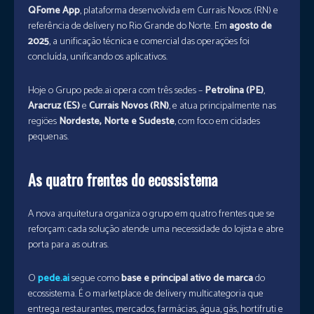
QFome App
, plataforma desenvolvida em Currais Novos (RN) e
referência de delivery no Rio Grande do Norte. Em
agosto de
2025
, a unificação técnica e comercial das operações foi
concluída, unificando os aplicativos.
Hoje o Grupo pede.ai opera com três sedes –
Petrolina (PE)
,
Aracruz (ES)
e
Currais Novos (RN)
, e atua principalmente nas
regiões
Nordeste, Norte e Sudeste
, com foco em cidades
pequenas.
As quatro frentes do ecossistema
A nova arquitetura organiza o grupo em quatro frentes que se
reforçam: cada solução atende uma necessidade do lojista e abre
porta para as outras.
O
pede.ai
segue como
base e principal ativo de marca
do
ecossistema. É o marketplace de delivery multicategoria que
entrega restaurantes, mercados, farmácias, água, gás, hortifruti e