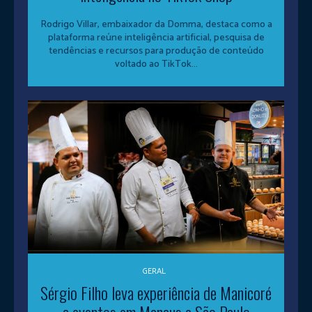
Rodrigo Villar, embaixador da Domma, destaca como a
plataforma reúne inteligência artificial, pesquisa de
tendências e recursos para produção de conteúdo
voltado ao TikTok...
GERAL
Sérgio Filho leva experiência de Manicoré