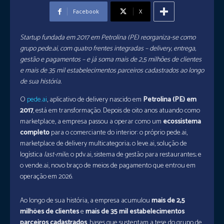
Facebook
X
Startup fundada em 2017 em Petrolina (PE) reorganiza-se como
grupo pede.ai, com quatro frentes integradas – delivery, entrega,
gestão e pagamentos – e já soma mais de 2,5 milhões de clientes
e mais de 35 mil estabelecimentos parceiros cadastrados ao longo
de sua história.
O
pede.ai
, aplicativo de delivery nascido em
Petrolina (PE) em
2017
, está em transformação. Depois de oito anos atuando como
marketplace, a empresa passou a operar como um
ecossistema
completo
para o comerciante do interior: o próprio pede.ai,
marketplace de delivery multicategoria; o leve.ai, solução de
logística
last-mile
; o pdv.ai, sistema de gestão para restaurantes; e
o vende.ai, novo braço de meios de pagamento que entrou em
operação em 2026.
Ao longo de sua história, a empresa acumulou
mais de 2,5
milhões de clientes
e
mais de 35 mil estabelecimentos
parceiros cadastrados
, bases que sustentam a tese do grupo de