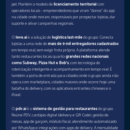
pet. Mantém o modelo de
licenciamento territorial
com
operadores locais – empreendedores que viram “donos” do app
na cidade onde moram, responsáveis por prospectar lojistas, dar
suporte e ativar campanhas regionais.
O
leve.ai
é a solução de
logística last-mile
do grupo. Conecta
lojistas a uma rede de
mais de 9 mil entregadores cadastrados
em tempo real, sem exigir frota própria. A plataforma atende
tanto restaurantes locais quanto
grandes redes nacionais
como Subway, Pizza Hut e Bob’s
, com tecnologia de
roteirização inteligente e acompanhamento em tempo real. É
também a porta de entrada para cidades onde o grupo ainda não
opera com marketplace, cidades maiores onde ocorre hoje uma
batalha do delivery, com os aplicativos entrantes chineses e o
iFood.
O
pdv.ai
é o
sistema de gestão para restaurantes
do grupo.
Reúne PDV, cardápio digital (delivery e QR Code), gestão de
mesas, app de garçom, módulo fiscal, atendimento automatizado
por WhatsApp e integrações com apps de delivery. A mensalidade