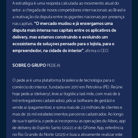
A estratégia é uma resposta calculada ao movimento atual do
setor: a chegada de novos competidores internacionais ao Brasil e
a reativação da disputa entre os gigantes nacionais por presença
nas capitais.
“O mercado mudou e já enxergamos uma
disputa mais intensa nas capitais entre os aplicativos de
delivery, mas estamos construindo e evoluindo um
ecossistema de soluções pensado para o lojista, para o
empreendedor, na cidade do interior”
, afirma o CEO.
SOBRE O GRUPO
PEDE.AI
O pede.ai é uma plataforma brasileira de tecnologia para o
comércio do interior, fundada em 2017 em Petrolina (PE). Reúne
hoje pede.ai (delivery), leve.ai (logística last-mile, com mais de 9
mil entregadores cadastrados), pdv.ai (software de gestão) e
vende.ai (pagamentos), e soma mais de 2,5 milhões de clientes e
mais de 35 mil estabelecimentos parceiros cadastrados. Ao longo
de sua trajetória, o pede.ai incorporou as operações do Aiboo, app
de delivery do Espírito Santo (2022), e do QFome App, referência
no Rio Grande do Norte (2025) e busca ativamente realizar este