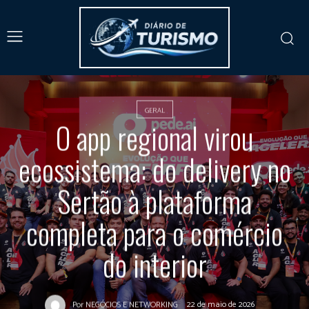
GERAL
O app regional virou
ecossistema: do delivery no
Sertão à plataforma
completa para o comércio
do interior
22 de maio de 2026
Por
NEGÓCIOS E NETWORKING