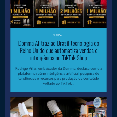
GERAL
Domma AI traz ao Brasil tecnologia do
Reino Unido que automatiza vendas e
inteligência no TikTok Shop
Rodrigo Villar, embaixador da Domma, destaca como a
plataforma reúne inteligência artificial, pesquisa de
tendências e recursos para produção de conteúdo
voltado ao TikTok...