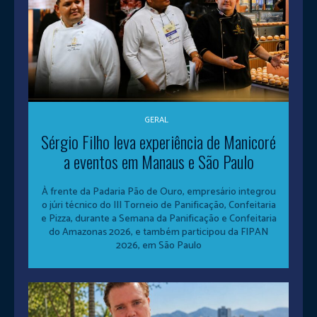
GERAL
Sérgio Filho leva experiência de Manicoré
a eventos em Manaus e São Paulo
À frente da Padaria Pão de Ouro, empresário integrou
o júri técnico do III Torneio de Panificação, Confeitaria
e Pizza, durante a Semana da Panificação e Confeitaria
do Amazonas 2026, e também participou da FIPAN
2026, em São Paulo