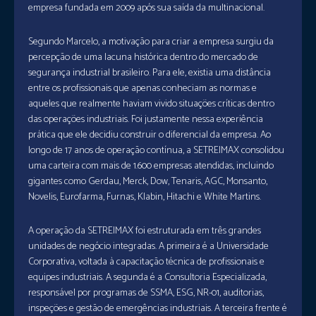
empresa fundada em 2009 após sua saída da multinacional.
Segundo Marcelo, a motivação para criar a empresa surgiu da
percepção de uma lacuna histórica dentro do mercado de
segurança industrial brasileiro. Para ele, existia uma distância
entre os profissionais que apenas conheciam as normas e
aqueles que realmente haviam vivido situações críticas dentro
das operações industriais. Foi justamente nessa experiência
prática que ele decidiu construir o diferencial da empresa. Ao
longo de 17 anos de operação contínua, a SETREIMAX consolidou
uma carteira com mais de 1.600 empresas atendidas, incluindo
gigantes como Gerdau, Merck, Dow, Tenaris, AGC, Monsanto,
Novelis, Eurofarma, Furnas, Klabin, Hitachi e White Martins.
A operação da SETREIMAX foi estruturada em três grandes
unidades de negócio integradas. A primeira é a Universidade
Corporativa, voltada à capacitação técnica de profissionais e
equipes industriais. A segunda é a Consultoria Especializada,
responsável por programas de SSMA, ESG, NR-01, auditorias,
inspeções e gestão de emergências industriais. A terceira frente é