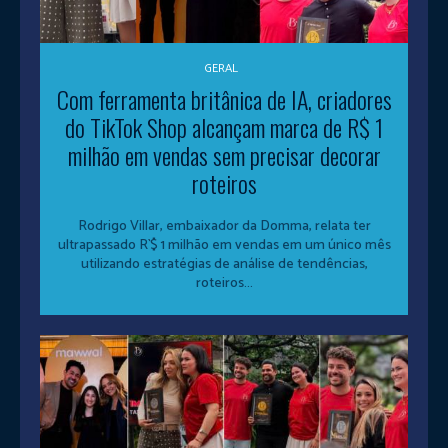
GERAL
Com ferramenta britânica de IA, criadores
do TikTok Shop alcançam marca de R$ 1
milhão em vendas sem precisar decorar
roteiros
Rodrigo Villar, embaixador da Domma, relata ter
ultrapassado R`$ 1 milhão em vendas em um único mês
utilizando estratégias de análise de tendências,
roteiros...