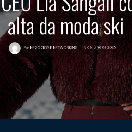
 CEO Lia Sangali 
alta da moda ski
8 de julho de 2026
Por
NEGÓCIOS E NETWORKING