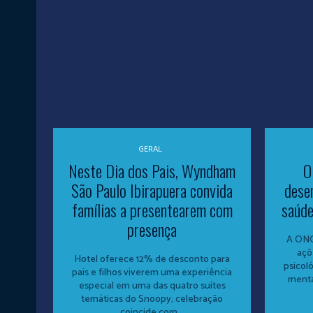
GERAL
Neste Dia dos Pais, Wyndham
O
São Paulo Ibirapuera convida
dese
famílias a presentearem com
saúde
presença
A ONG
açõ
Hotel oferece 12% de desconto para
psicol
pais e filhos viverem uma experiência
menta
especial em uma das quatro suítes
temáticas do Snoopy; celebração
coincide com...