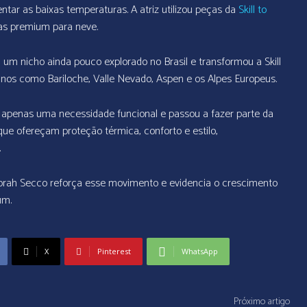
ntar as baixas temperaturas. A atriz utilizou peças da
Skill to
pas premium para neve.
u um nicho ainda pouco explorado no Brasil e transformou a Skill
tinos como Bariloche, Valle Nevado, Aspen e os Alpes Europeus.
r apenas uma necessidade funcional e passou a fazer parte da
e ofereçam proteção térmica, conforto e estilo,
.
borah Secco reforça esse movimento e evidencia o crescimento
um.
X
Pinterest
WhatsApp
Próximo artigo