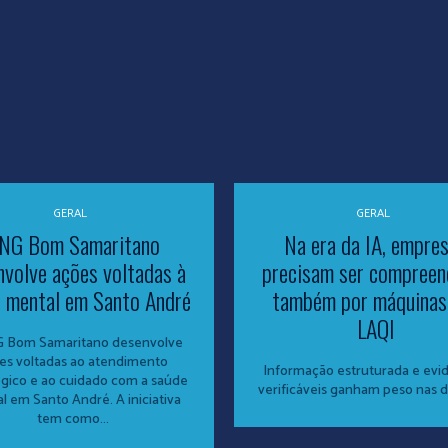
GERAL
GERAL
NG Bom Samaritano
Na era da IA, empre
nvolve ações voltadas à
precisam ser compreen
 mental em Santo André
também por máquinas,
LAQI
 Bom Samaritano desenvolve
es voltadas ao atendimento
Informação estruturada e evi
ógico e ao cuidado com a saúde
verificáveis ganham peso nas 
l em Santo André. A iniciativa
tem como...