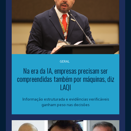
GERAL
Na era da IA, empresas precisam ser
compreendidas também por máquinas, diz
LAQI
Informação estruturada e evidências verificáveis
ganham peso nas decisões