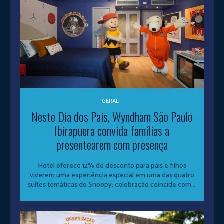
GERAL
Neste Dia dos Pais, Wyndham São Paulo
Ibirapuera convida famílias a
presentearem com presença
Hotel oferece 12% de desconto para pais e filhos
viverem uma experiência especial em uma das quatro
suítes temáticas do Snoopy; celebração coincide com...