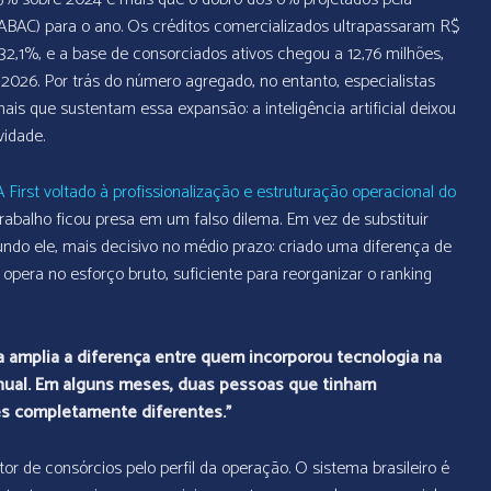
(ABAC) para o ano. Os créditos comercializados ultrapassaram R$
 32,1%, e a base de consorciados ativos chegou a 12,76 milhões,
2026. Por trás do número agregado, no entanto, especialistas
is que sustentam essa expansão: a inteligência artificial deixou
vidade.
 First voltado à profissionalização e estruturação operacional do
trabalho ficou presa em um falso dilema. Em vez de substituir
egundo ele, mais decisivo no médio prazo: criado uma diferença de
era no esforço bruto, suficiente para reorganizar o ranking
 Ela amplia a diferença entre quem incorporou tecnologia na
nual. Em alguns meses, duas pessoas que tinham
s completamente diferentes.”
etor de consórcios pelo perfil da operação. O sistema brasileiro é