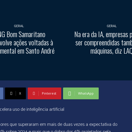
GERAL
GERAL
G Bom Samaritano
Na era da IA, empresas 
volve ações voltadas à
ser compreendidas tam
 mental em Santo André
máquinas, diz LA
X
Pinterest
WhatsApp
lera uso de inteligência artificial
adores que superaram em mais de duas vezes a expectativa do
15% sobre 2024 e mais que o dobro dos 6% projetados pela