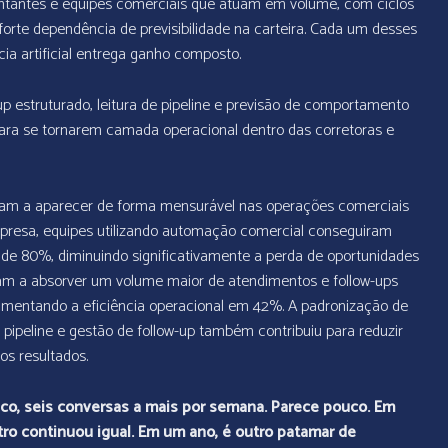
entantes e equipes comerciais que atuam em volume, com ciclos
forte dependência de previsibilidade na carteira. Cada um desses
ia artificial entrega ganho composto.
p estruturado, leitura de pipeline e previsão de comportamento
ara se tornarem camada operacional dentro das corretoras e
omeçam a aparecer de forma mensurável nas operações comerciais
mpresa, equipes utilizando automação comercial conseguiram
de 80%, diminuindo significativamente a perda de oportunidades
am a absorver um volume maior de atendimentos e follow-ups
umentando a eficiência operacional em 42%. A padronização de
peline e gestão de follow-up também contribuiu para reduzir
os resultados.
inco, seis conversas a mais por semana. Parece pouco. Em
tro continuou igual. Em um ano, é outro patamar de