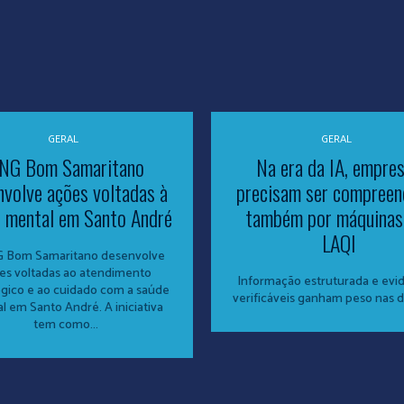
GERAL
GERAL
NG Bom Samaritano
Na era da IA, empre
nvolve ações voltadas à
precisam ser compreen
 mental em Santo André
também por máquinas,
LAQI
 Bom Samaritano desenvolve
es voltadas ao atendimento
Informação estruturada e evi
ógico e ao cuidado com a saúde
verificáveis ganham peso nas 
l em Santo André. A iniciativa
tem como...