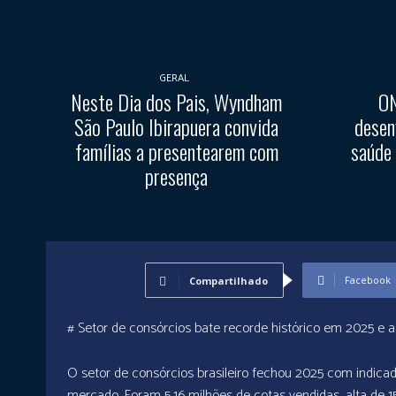
GERAL
Neste Dia dos Pais, Wyndham
ON
São Paulo Ibirapuera convida
desen
famílias a presentearem com
saúde
presença
Facebook
Compartilhado
# Setor de consórcios bate recorde histórico em 2025 e ace
O setor de consórcios brasileiro fechou 2025 com indic
mercado. Foram 5,16 milhões de cotas vendidas, alta de 