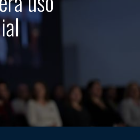
era uso
ial