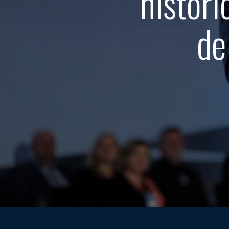
histór
de