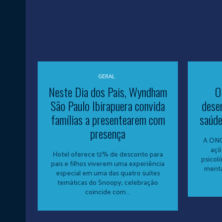
GERAL
Neste Dia dos Pais, Wyndham
O
São Paulo Ibirapuera convida
dese
famílias a presentearem com
saúde
presença
A ONG
açõ
Hotel oferece 12% de desconto para
psicol
pais e filhos viverem uma experiência
menta
especial em uma das quatro suítes
temáticas do Snoopy; celebração
coincide com...