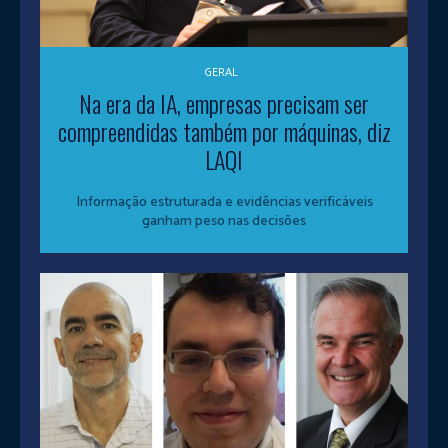
GERAL
Na era da IA, empresas precisam ser
compreendidas também por máquinas, diz
LAQI
Informação estruturada e evidências verificáveis
ganham peso nas decisões