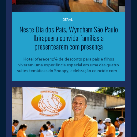
GERAL
Neste Dia dos Pais, Wyndham São Paulo
Ibirapuera convida famílias a
presentearem com presença
Hotel oferece 12% de desconto para pais e filhos
viverem uma experiência especial em uma das quatro
suítes temáticas do Snoopy; celebração coincide com...