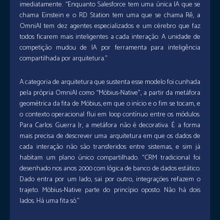
imediatamente. “Enquanto Salesforce tem uma única IA que se
chama Einstein e o RD Station tem uma que se chama Rê, a
OmniAI tem dez agentes especializados e um cérebro que faz
todos ficarem mais inteligentes a cada interação. A unidade de
competição mudou de IA por ferramenta para inteligência
compartilhada por arquitetura.”
A categoria de arquitetura que sustenta esse modelo foi cunhada
pela própria OmniAI como “Möbius-Native”, a partir da metáfora
geométrica da fita de Möbius, em que o início e o fim se tocam, e
o contexto operacional flui em loop contínuo entre os módulos.
Para Carlos Guerra Jr, a metáfora não é decorativa. É a forma
mais precisa de descrever uma arquitetura em que os dados de
cada interação não são transferidos entre sistemas, e sim já
habitam um plano único compartilhado. “CRM tradicional foi
desenhado nos anos 2000 com lógica de banco de dados estático.
Dado entra por um lado, sai por outro, integrações refazem o
trajeto. Möbius-Native parte do princípio oposto. Não há dois
lados. Há uma fita só.”