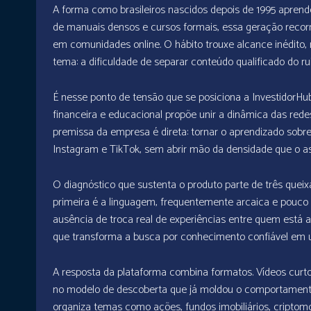
A forma como brasileiros nascidos depois de 1995 apren
de manuais densos e cursos formais, essa geração recorr
em comunidades online. O hábito trouxe alcance inédi
tema: a dificuldade de separar conteúdo qualificado do ru
É nesse ponto de tensão que se posiciona a InvestidorHub
financeira e educacional propõe unir a dinâmica das rede
premissa da empresa é direta: tornar o aprendizado sobr
Instagram e TikTok, sem abrir mão da densidade que o as
O diagnóstico que sustenta o produto parte de três quei
primeira é a linguagem, frequentemente arcaica e pouco a
ausência de troca real de experiências entre quem está a
que transforma a busca por conhecimento confiável em u
A resposta da plataforma combina formatos. Vídeos curt
no modelo de descoberta que já moldou o comportamento 
organiza temas como ações, fundos imobiliários, criptom