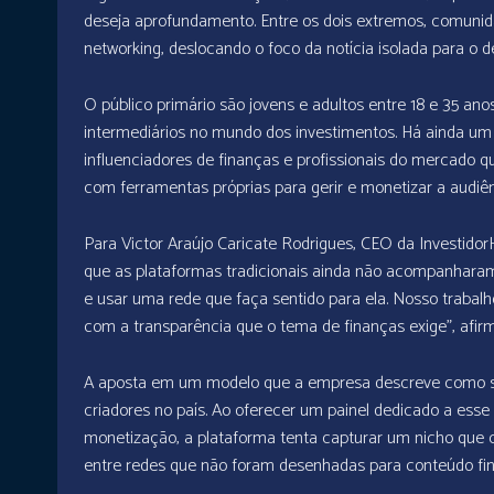
deseja aprofundamento. Entre os dois extremos, comun
networking, deslocando o foco da notícia isolada para o d
O público primário são jovens e adultos entre 18 e 35 anos
intermediários no mundo dos investimentos. Há ainda um
influenciadores de finanças e profissionais do mercado 
com ferramentas próprias para gerir e monetizar a audiên
Para Victor Araújo Caricate Rodrigues, CEO da Invest
que as plataformas tradicionais ainda não acompanharam
e usar uma rede que faça sentido para ela. Nosso traba
com a transparência que o tema de finanças exige”, afirm
A aposta em um modelo que a empresa descreve como so
criadores no país. Ao oferecer um painel dedicado a ess
monetização, a plataforma tenta capturar um nicho que c
entre redes que não foram desenhadas para conteúdo fin