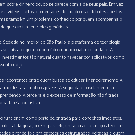
dem sobre dinheiro pouco se parece com a de seus pais. Em vez
e a vídeos curtos, comentários de criadores e debates abertos
to, mas também um problema conhecido por quem acompanha o
ído que circula em redes genéricas.
. Sediada no interior de São Paulo, a plataforma de tecnologia
s sociais ao rigor do conteúdo educacional aprofundado. A
e investimentos tão natural quanto navegar por aplicativos como
sunto exige.
xas recorrentes entre quem busca se educar financeiramente. A
traente para públicos jovens. A segunda é o isolamento, a
prendendo. A terceira é o excesso de informação não filtrada,
ma tarefa exaustiva.
os funcionam como porta de entrada para conceitos imediatos,
digital da geração. Em paralelo, um acervo de artigos técnicos
oedas e renda fixa em categorias estruturadas, voltadas a quem