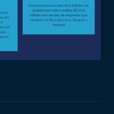
Sistema processa mais de 5 milhões de
pedidos por mês e analisa R$ 300
cinco
milhões em vendas de empresas que
dos em
vendem no Mercado Livre, Shopee e
 e
Amazon
ões em
aços
tre os