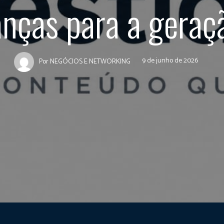
anças para a geraç
9 de junho de 2026
Por
NEGÓCIOS E NETWORKING