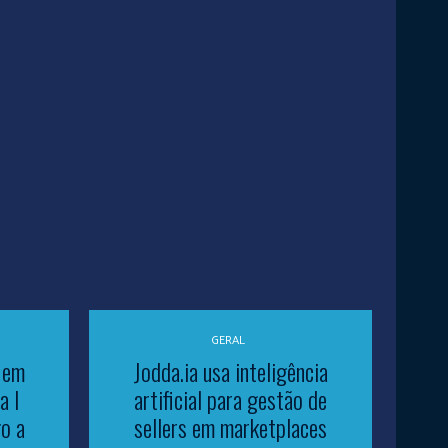
GERAL
 em
Jodda.ia usa inteligência
a I
artificial para gestão de
o a
sellers em marketplaces