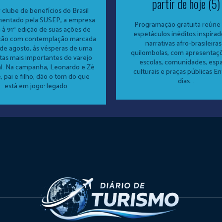
partir de hoje (5)
 clube de benefícios do Brasil
mentado pela SUSEP, a empresa
Programação gratuita reúne 
 à 91ª edição de suas ações de
espetáculos inéditos inspira
ção com contemplação marcada
narrativas afro-brasileiras
 de agosto, às vésperas de uma
quilombolas, com apresentaç
tas mais importantes do varejo
escolas, comunidades, esp
al. Na campanha, Leonardo e Zé
culturais e praças públicas En
, pai e filho, dão o tom do que
dias...
está em jogo: legado