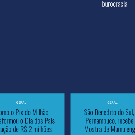
burocracia
GERAL
GERAL
omo o Pix do Milhão
São Benedito do Sul,
sformou o Dia dos Pais
Pernambuco, recebe 
ação de R$ 2 milhões
Mostra de Mamuleng