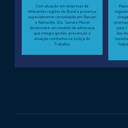
Com atuação em empresas de
Maior
diferentes regiões do Brasil e presença
regula
especialmente consolidada em Barueri
chega
e Alphaville, Dra. Samara Maciel
premia
desenvolve um modelo de advocacia
para 7
que integra gestão, prevenção e
das da
atuação combativa na Justiça do
nacion
Trabalho.
Felipe