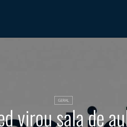
GERAL
ed virou sala de au