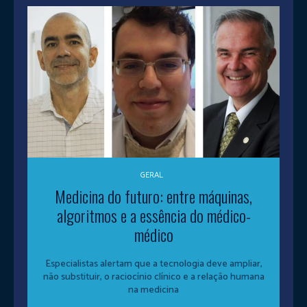
GERAL
Medicina do futuro: entre máquinas,
algoritmos e a essência do médico-
médico
Especialistas alertam que a tecnologia deve ampliar,
não substituir, o raciocínio clínico e a relação humana
na medicina