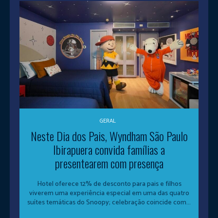
GERAL
Neste Dia dos Pais, Wyndham São Paulo
Ibirapuera convida famílias a
presentearem com presença
Hotel oferece 12% de desconto para pais e filhos
viverem uma experiência especial em uma das quatro
suítes temáticas do Snoopy; celebração coincide com...