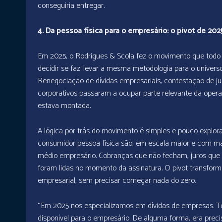
conseguiria entregar.
4. Da pessoa física para o empresário: o pivot de 202
Em 2025, o Rodrigues & Scola fez o movimento que todo 
decidir se faz: levar a mesma metodologia para o univers
Renegociação de dívidas empresariais, contestação de jur
corporativos passaram a ocupar parte relevante da operaç
estava montada.
A lógica por trás do movimento é simples e pouco explora
consumidor pessoa física são, em escala maior e com m
médio empresário. Cobranças que não fecham, juros que
foram lidas no momento da assinatura. O pivot transfor
empresarial, sem precisar começar nada do zero.
“Em 2025 nos especializamos em dívidas de empresas. To
disponível para o empresário. De alguma forma, era prec