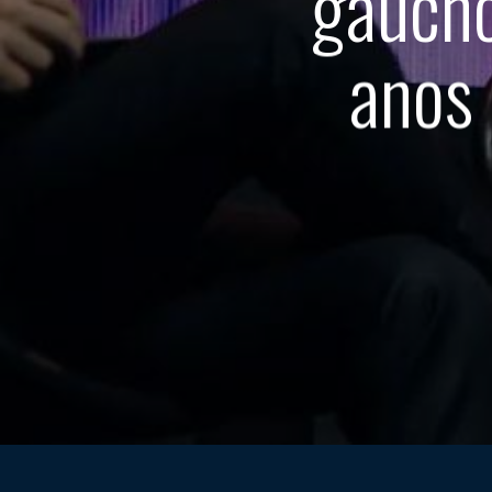
gaúcho
anos 