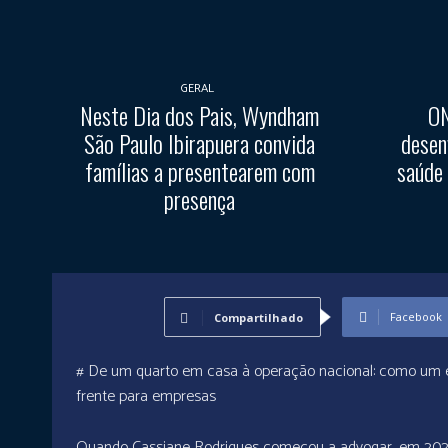
GERAL
Neste Dia dos Pais, Wyndham
ON
São Paulo Ibirapuera convida
desen
famílias a presentearem com
saúde
presença
Facebook
Compartilhado
# De um quarto em casa à operação nacional: como um es
frente para empresas
Quando Cassiane Rodrigues começou a advogar, em 2023,