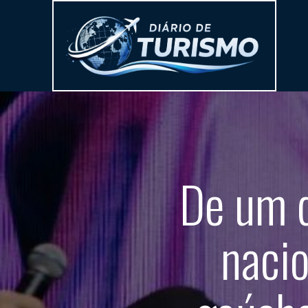
De um q
nacio