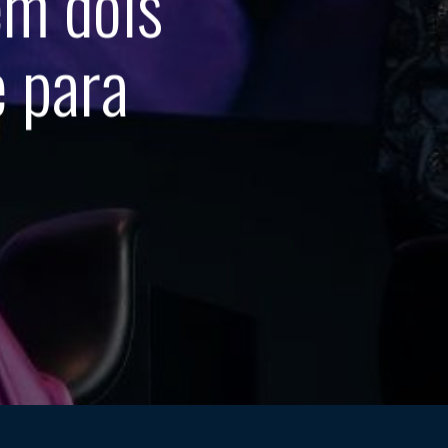
em dois
e para