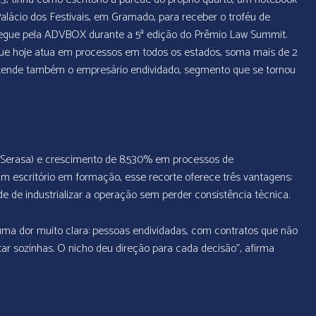
Palácio dos Festivais, em Gramado, para receber o troféu de
ntregue pela ADVBOX durante a 5ª edição do Prêmio Law Summit.
que hoje atua em processos em todos os estados, soma mais de 2
 atende também o empresário endividado, segmento que se tornou
 (Serasa) e crescimento de 8.530% em processos de
um escritório em formação, esse recorte oferece três vantagens:
e de industrializar a operação sem perder consistência técnica.
 uma dor muito clara: pessoas endividadas, com contratos que não
 sozinhas. O nicho deu direção para cada decisão”,
afirma