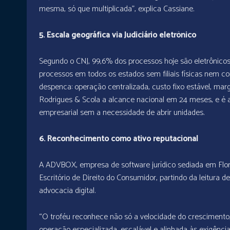
mesma, só que multiplicada”
, explica Cassiane.
5. Escala geográfica via Judiciário eletrônico
Segundo o CNJ, 99,6% dos processos hoje são eletrônicos
processos em todos os estados sem filiais físicas nem co
despenca: operação centralizada, custo fixo estável, ma
Rodrigues & Scola a alcance nacional em 24 meses, e é
empresarial sem a necessidade de abrir unidades.
6. Reconhecimento como ativo reputacional
A ADVBOX, empresa de software jurídico sediada em Flori
Escritório de Direito do Consumidor, partindo da leitura 
advocacia digital.
“O troféu reconhece não só a velocidade do crescimen
operação especializada, escalável e alinhada às exigênci