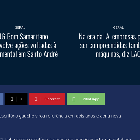
GERAL
GERAL
G Bom Samaritano
Na era da IA, empresas 
volve ações voltadas à
ser compreendidas tam
 mental em Santo André
máquinas, diz LA
X
Pinterest
WhatsApp
critório gaúcho virou referência em dois anos e abriu nova
 tinha como escritório a parede do próprio quarto, um notebook