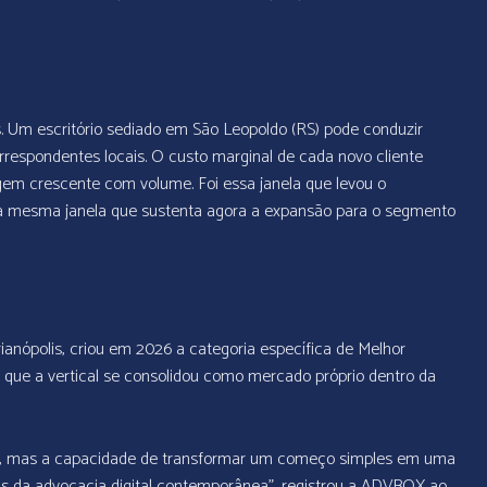
. Um escritório sediado em São Leopoldo (RS) pode conduzir
rrespondentes locais. O custo marginal de cada novo cliente
rgem crescente com volume. Foi essa janela que levou o
 a mesma janela que sustenta agora a expansão para o segmento
anópolis, criou em 2026 a categoria específica de Melhor
de que a vertical se consolidou como mercado próprio dentro da
to, mas a capacidade de transformar um começo simples em uma
as da advocacia digital contemporânea”,
registrou a ADVBOX ao