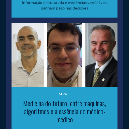
Informação estruturada e evidências verificáveis
ganham peso nas decisões
GERAL
Medicina do futuro: entre máquinas,
algoritmos e a essência do médico-
médico