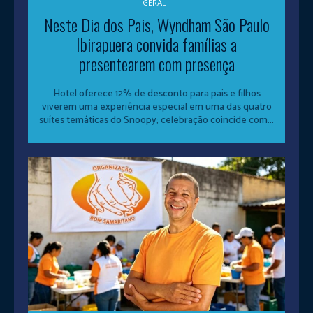
GERAL
Neste Dia dos Pais, Wyndham São Paulo
Ibirapuera convida famílias a
presentearem com presença
Hotel oferece 12% de desconto para pais e filhos
viverem uma experiência especial em uma das quatro
suítes temáticas do Snoopy; celebração coincide com...