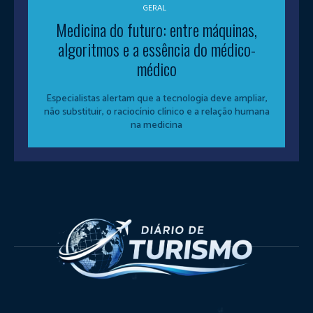
GERAL
Medicina do futuro: entre máquinas,
algoritmos e a essência do médico-
médico
Especialistas alertam que a tecnologia deve ampliar,
não substituir, o raciocínio clínico e a relação humana
na medicina