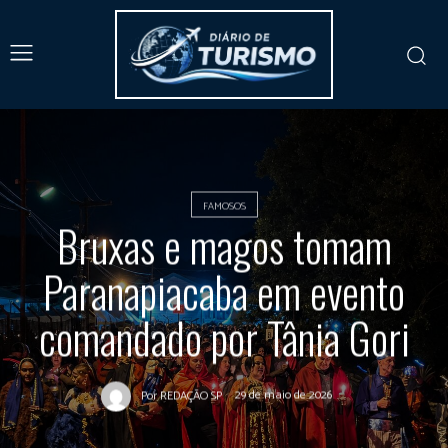
FAMOSOS
Bruxas e magos tomam
Paranapiacaba em evento
comandado por Tânia Gori
29 de maio de 2026
Por
REDAÇÃO SP