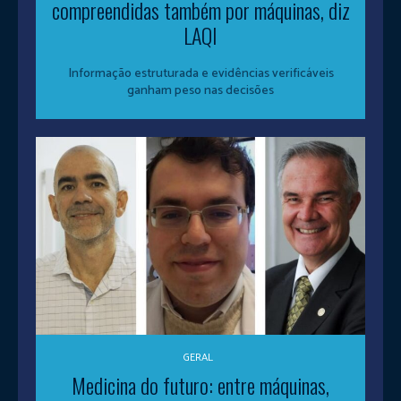
compreendidas também por máquinas, diz
LAQI
Informação estruturada e evidências verificáveis
ganham peso nas decisões
GERAL
Medicina do futuro: entre máquinas,