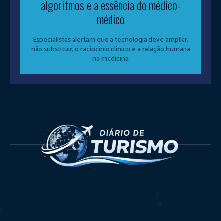
algoritmos e a essência do médico-
médico
Especialistas alertam que a tecnologia deve ampliar,
não substituir, o raciocínio clínico e a relação humana
na medicina