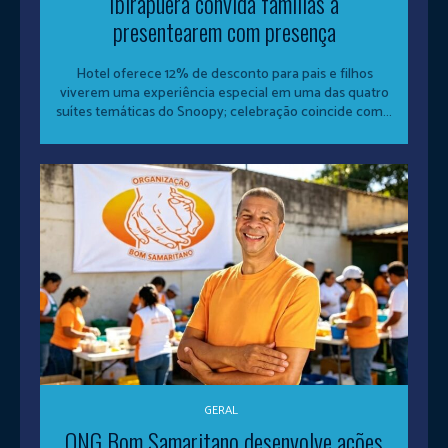
Ibirapuera convida famílias a
presentearem com presença
Hotel oferece 12% de desconto para pais e filhos
viverem uma experiência especial em uma das quatro
suítes temáticas do Snoopy; celebração coincide com...
GERAL
ONG Bom Samaritano desenvolve ações