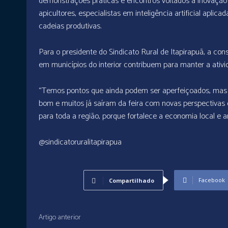
demonstrações práticas e encontros voltados à inovação 
apicultores, especialistas em inteligência artificial aplic
cadeias produtivas.
Para o presidente do Sindicato Rural de Itapirapuã, a co
em municípios do interior contribuem para manter a ativ
“Temos pontos que ainda podem ser aperfeiçoados, mas o 
bom e muitos já saíram da feira com novas perspectivas 
para toda a região, porque fortalece a economia local e
@sindicatoruralitapirapua
Facebook
Compartilhado
Artigo anterior