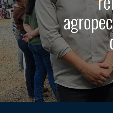
re
agropec