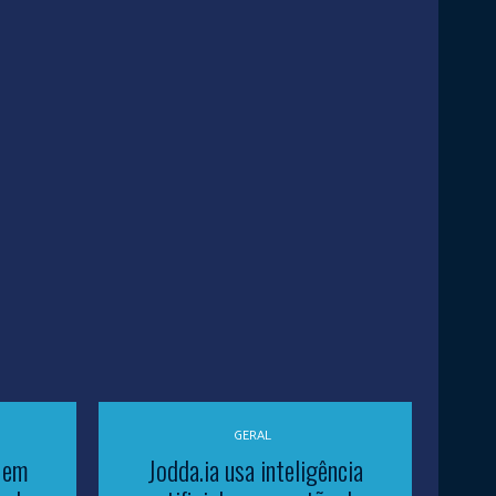
GERAL
 em
Jodda.ia usa inteligência