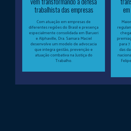
vem transformando a defesa
tran
trabalhista das empresas
em 
Com atuação em empresas de
Maior
diferentes regiões do Brasil e presença
regula
especialmente consolidada em Barueri
chega
e Alphaville, Dra. Samara Maciel
premia
desenvolve um modelo de advocacia
para 7
que integra gestão, prevenção e
das da
atuação combativa na Justiça do
nacion
Trabalho.
Felipe