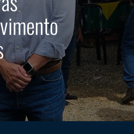
ras
lvimento
s