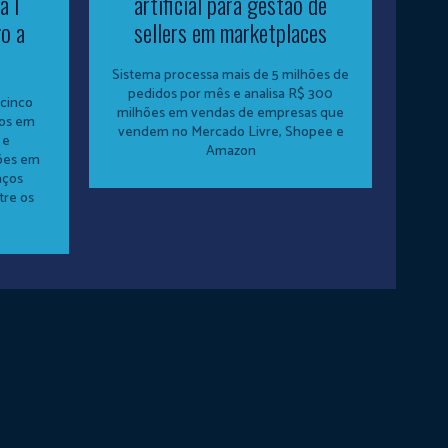
a I
artificial para gestão de
o a
sellers em marketplaces
Sistema processa mais de 5 milhões de
pedidos por mês e analisa R$ 300
cinco
milhões em vendas de empresas que
dos em
vendem no Mercado Livre, Shopee e
 e
Amazon
ões em
aços
tre os