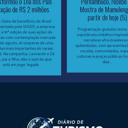
sformou o Dia dos Pais
Pernambuco, recebe 
ação de R$ 2 milhões
Mostra de Mamuleng
partir de hoje (5)
 clube de benefícios do Brasil
mentado pela SUSEP, a empresa
Programação gratuita reúne 
 à 91ª edição de suas ações de
espetáculos inéditos inspira
ção com contemplação marcada
narrativas afro-brasileiras
 de agosto, às vésperas de uma
quilombolas, com apresentaç
tas mais importantes do varejo
escolas, comunidades, esp
al. Na campanha, Leonardo e Zé
culturais e praças públicas En
, pai e filho, dão o tom do que
dias...
está em jogo: legado