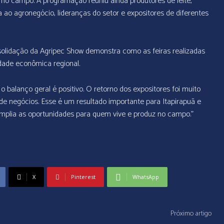
no campo. A programação reuniu ainda produtores de leite,
ada ao agronegócio, lideranças do setor e expositores de diferentes
nsolidação da Agripec Show demonstra como as feiras realizadas
idade econômica regional.
balanço geral é positivo. O retorno dos expositores foi muito
de negócios. Esse é um resultado importante para Itapirapuã e
 amplia as oportunidades para quem vive e produz no campo.”
X
Pinterest
WhatsApp
Próximo artigo