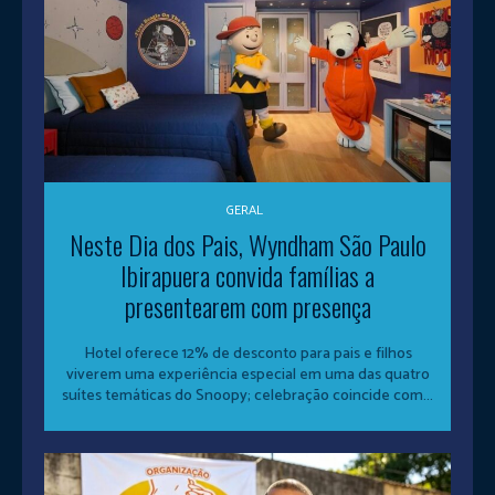
GERAL
Neste Dia dos Pais, Wyndham São Paulo
Ibirapuera convida famílias a
presentearem com presença
Hotel oferece 12% de desconto para pais e filhos
viverem uma experiência especial em uma das quatro
suítes temáticas do Snoopy; celebração coincide com...