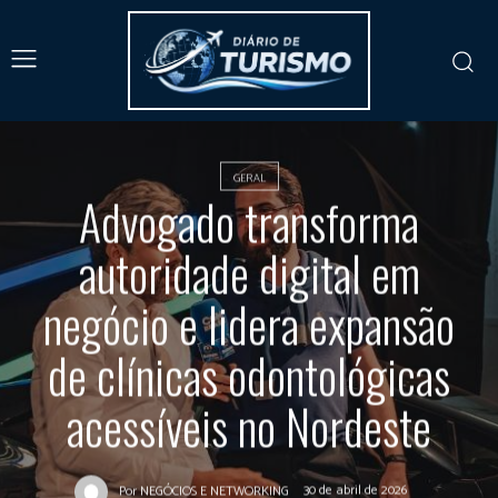
GERAL
Advogado transforma
autoridade digital em
negócio e lidera expansão
de clínicas odontológicas
acessíveis no Nordeste
30 de abril de 2026
Por
NEGÓCIOS E NETWORKING