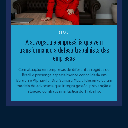
GERAL
A advogada e empresária que vem
transformando a defesa trabalhista das
empresas
Com atuação em empresas de diferentes regiões do
Brasil e presença especialmente consolidada em
Barueri e Alphaville, Dra. Samara Maciel desenvolve um
modelo de advocacia que integra gestão, prevenção e
atuação combativa na Justiça do Trabalho.