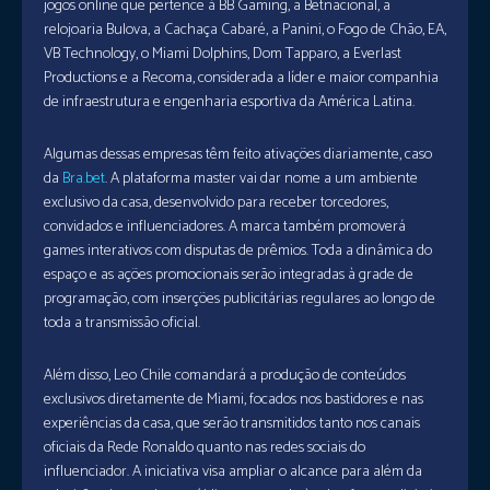
jogos online que pertence à BB Gaming, a Betnacional, a
relojoaria Bulova, a Cachaça Cabaré, a Panini, o Fogo de Chão, EA,
VB Technology, o Miami Dolphins, Dom Tapparo, a Everlast
Productions e a Recoma, considerada a líder e maior companhia
de infraestrutura e engenharia esportiva da América Latina.
Algumas dessas empresas têm feito ativações diariamente, caso
da
Bra.bet
. A plataforma master vai dar nome a um ambiente
exclusivo da casa, desenvolvido para receber torcedores,
convidados e influenciadores. A marca também promoverá
games interativos com disputas de prêmios. Toda a dinâmica do
espaço e as ações promocionais serão integradas à grade de
programação, com inserções publicitárias regulares ao longo de
toda a transmissão oficial.
Além disso, Leo Chile comandará a produção de conteúdos
exclusivos diretamente de Miami, focados nos bastidores e nas
experiências da casa, que serão transmitidos tanto nos canais
oficiais da Rede Ronaldo quanto nas redes sociais do
influenciador. A iniciativa visa ampliar o alcance para além da