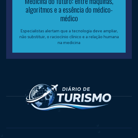
Medicina do futuro: entre máquinas,
algoritmos e a essência do médico-
médico
Especialistas alertam que a tecnologia deve ampliar,
não substituir, o raciocínio clínico e a relação humana
na medicina