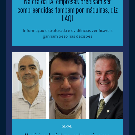
Na era da IA, empresas precisam ser
compreendidas também por máquinas, diz
LAQI
Informação estruturada e evidências verificáveis
ganham peso nas decisões
GERAL